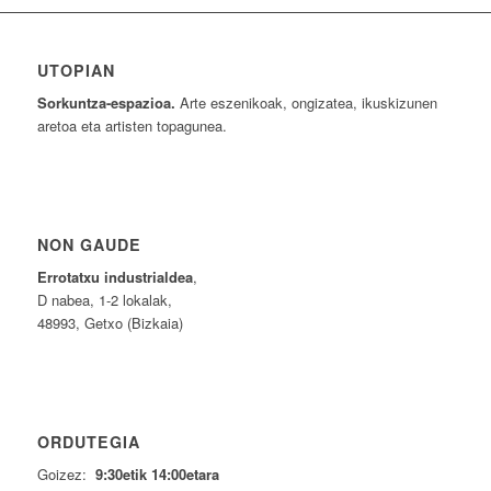
UTOPIAN
Sorkuntza-espazioa.
Arte eszenikoak, ongizatea, ikuskizunen
aretoa eta artisten topagunea.
NON GAUDE
Errotatxu industrialdea
,
D nabea, 1-2 lokalak,
48993, Getxo (Bizkaia)
ORDUTEGIA
Goizez:
9:30etik 14:00etara