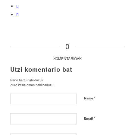
0
KOMENTARIOAK
Utzi komentario bat
Parte hartu nahi duzu?
Zure iritsia eman nahi baduzu!
*
Name
*
Email