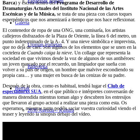
Espazioak alokatu
Barca
) y escrita dentro del
Programa de Desarrollo de
Dramaturgias Actuales del Instituto Nacional de las Artes
Escénicas y de la Música,
se trata de una pieza con claros toques
esperpénticos que nos amenizará a tiempo que nos hace reflexionar.
Galeria
El contenedor de ropa de una ONG, una comisaría, los artistas
callejeros disfrazados de la Plaza de Oriente, la línea 6 del metro, un
punto indeterminado de la A- 4. Y una nieve simbólica e imprevista,
Utopian irudietan
que no deja de caer. Son algunos de los elementos que se unen en la
coctelera de
Cuando caiga la nieve
. Un collage que representa la
sociedad en que vivimos desde la voz de algunos de sus antihéroes:
un joven marcado por el recuerdo, un limpiador que sueña con
Bideoteka
volver a su país de origen, un hombre que malvive escondiendo su
propia cara… y una mujer en busca de las cenizas de su padre.
Después de la obra, como es habitual, tendrá lugar el
Club de
Berriak
espectadorxs SUA
, en el que público e intérpretes conversarán de
manera distendida mientras toman algo y descubren los entresijos
que llevaron al grupo actoral a realizar una pieza como esta. Os
esperamos, mientras tanto podéis saciar vuestra curiosidad viendo el
2030 Agenda – Kultura
teaser y leyendo la sinopsis debajo del vídeo.
Albisteak