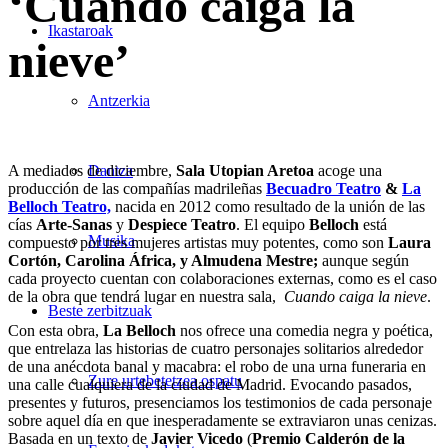
‘Cuando caiga la
Ikastaroak
nieve’
Antzerkia
A mediados de diciembre,
Sala Utopian Aretoa
acoge una
Dantza
producción de las compañías madrileñas
Becuadro Teatro
&
La
Belloch Teatro,
nacida en 2012 como resultado de la unión de las
cías
Arte-Sanas
y
Despiece Teatro
. El equipo
Belloch
está
Musika
compuesto por tres mujeres artistas muy potentes, como son
Laura
Cortón, Carolina África, y Almudena Mestre;
aunque según
cada proyecto cuentan con colaboraciones externas, como es el caso
de la obra que tendrá lugar en nuestra sala,
Cuando caiga la nieve
.
Beste zerbitzuak
Con esta obra,
La Belloch
nos ofrece una comedia negra y poética,
que entrelaza las historias de cuatro personajes solitarios alrededor
de una anécdota banal y macabra: el robo de una urna funeraria en
Zure urtebetetzea ospatu
una calle cualquiera de la ciudad de Madrid. Evocando pasados,
presentes y futuros, presenciamos los testimonios de cada personaje
sobre aquel día en que inesperadamente se extraviaron unas cenizas.
Basada en un texto de
Javier Vicedo
(
Premio Calderón de la