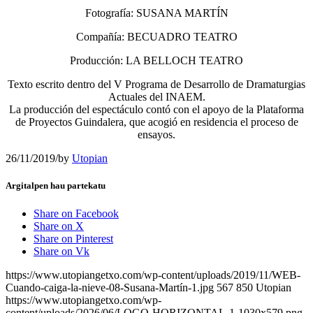
Fotografía: SUSANA MARTÍN
Compañía: BECUADRO TEATRO
Producción: LA BELLOCH TEATRO
Texto escrito dentro del V Programa de Desarrollo de Dramaturgias
Actuales del INAEM.
La producción del espectáculo contó con el apoyo de la Plataforma
de Proyectos Guindalera, que acogió en residencia el proceso de
ensayos.
26/11/2019
/
by
Utopian
Argitalpen hau partekatu
Share on Facebook
Share on X
Share on Pinterest
Share on Vk
https://www.utopiangetxo.com/wp-content/uploads/2019/11/WEB-
Cuando-caiga-la-nieve-08-Susana-Martín-1.jpg
567
850
Utopian
https://www.utopiangetxo.com/wp-
content/uploads/2026/06/LOGO-HORIZONTAL-1-1030x579.png