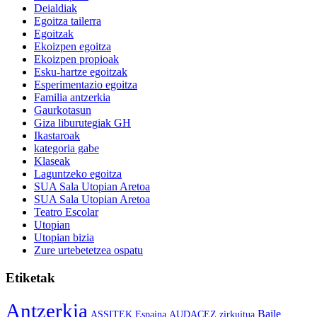
Deialdiak
Egoitza tailerra
Egoitzak
Ekoizpen egoitza
Ekoizpen propioak
Esku-hartze egoitzak
Esperimentazio egoitza
Familia antzerkia
Gaurkotasun
Giza liburutegiak GH
Ikastaroak
kategoria gabe
Klaseak
Laguntzeko egoitza
SUA Sala Utopian Aretoa
SUA Sala Utopian Aretoa
Teatro Escolar
Utopian
Utopian bizia
Zure urtebetetzea ospatu
Etiketak
Antzerkia
Baile
ASSITEK Espaina
AUDACEZ zirkuitua