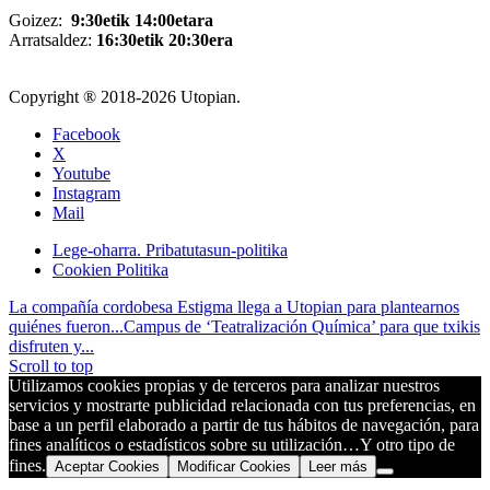
Goizez:
9:30etik 14:00etara
Arratsaldez:
16:30etik 20:30era
Copyright ® 2018-
2026 Utopian.
Facebook
X
Youtube
Instagram
Mail
Lege-oharra. Pribatutasun-politika
Cookien Politika
La compañía cordobesa Estigma llega a Utopian para plantearnos
quiénes fueron...
Campus de ‘Teatralización Química’ para que txikis
disfruten y...
Scroll to top
Utilizamos cookies propias y de terceros para analizar nuestros
servicios y mostrarte publicidad relacionada con tus preferencias, en
base a un perfil elaborado a partir de tus hábitos de navegación, para
fines analíticos o estadísticos sobre su utilización…Y otro tipo de
fines.
Aceptar Cookies
Modificar Cookies
Leer más