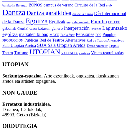
BONOS
campus de verano
Circuito de la Red
batukada
Berango
club
Dantza
Dantza garaikidea
Día Internacional
dia de la danza
Egoitza
Familia
de la Danza
Egoitzak
empoderamiento
FETEBE
Laguntzeko
Interpretación
gabonak
Gaurkotasun
genero
Gandiol
jovenes
egoitza
matxalen bilbao
Pensiones
Popping
MAYO
Pablo Viar
POP
Publicas
Red de Teatros Alternativos
PRODUCCION
Red de Teatros Alternativos
SUA Sala Utopian Aretoa
Sala Utopian Aretoa
Tepsis
Teatro Amateur
UTOPIAN
Teatro
Turismo
Visitas teatralizadas
VALENCIA
ventajas
UTOPIAN
Sorkuntza-espazioa.
Arte eszenikoak, ongizatea, ikuskizunen
aretoa eta artisten topagunea.
NON GAUDE
Errotatxu industrialdea
,
D nabea, 1-2 lokalak,
48993, Getxo (Bizkaia)
ORDUTEGIA