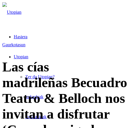
Hasiera
Gaurkotasun
Utopian
Las cías
Zer da Utopian?
madrileñas Becuadro
Teatro & Belloch nos
Irakasleak
invitan a disfrutar
Instalazioak