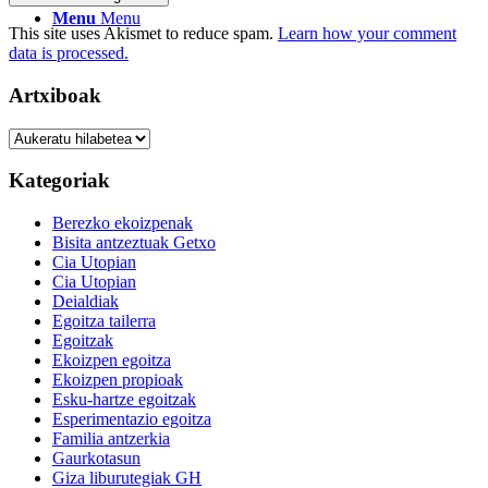
Menu
Menu
This site uses Akismet to reduce spam.
Learn how your comment
data is processed.
Artxiboak
Artxiboak
Kategoriak
Berezko ekoizpenak
Bisita antzeztuak Getxo
Cia Utopian
Cia Utopian
Deialdiak
Egoitza tailerra
Egoitzak
Ekoizpen egoitza
Ekoizpen propioak
Esku-hartze egoitzak
Esperimentazio egoitza
Familia antzerkia
Gaurkotasun
Giza liburutegiak GH