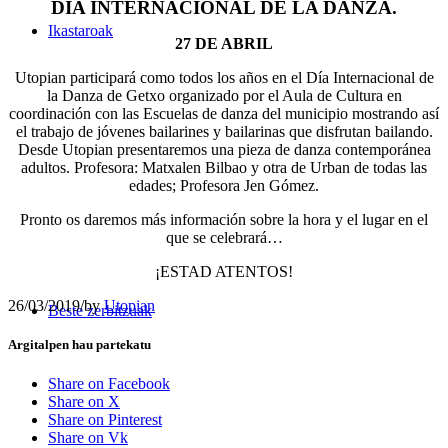
DÍA INTERNACIONAL DE LA DANZA.
Ikastaroak
27 DE ABRIL
Utopian participará como todos los años en el Día Internacional de
la Danza de Getxo organizado por el Aula de Cultura en
coordinación con las Escuelas de danza del municipio mostrando así
el trabajo de jóvenes bailarines y bailarinas que disfrutan bailando.
Desde Utopian presentaremos una pieza de danza contemporánea
adultos. Profesora: Matxalen Bilbao y otra de Urban de todas las
edades; Profesora Jen Gómez.
Pronto os daremos más información sobre la hora y el lugar en el
que se celebrará…
¡ESTAD ATENTOS!
26/03/2019
/
by
Utopian
Beste zerbitzuak
Argitalpen hau partekatu
Share on Facebook
Share on X
Share on Pinterest
Share on Vk