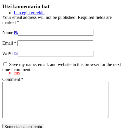
Utzi komentario bat
Lan egin gurekin
Your email address will not be published.
Required fields are
marked
*
Name
*
Harremanetarako
Email
*
cas
Website
Save my name, email, and website in this browser for the next
time I comment.
eus
Comment
*