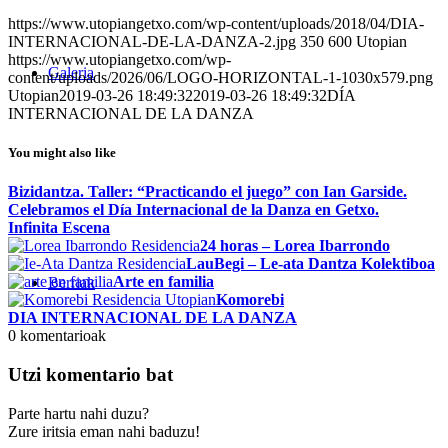
https://www.utopiangetxo.com/wp-content/uploads/2018/04/DIA-
INTERNACIONAL-DE-LA-DANZA-2.jpg
350
600
Utopian
https://www.utopiangetxo.com/wp-
Galeria
content/uploads/2026/06/LOGO-HORIZONTAL-1-1030x579.png
Utopian
2019-03-26 18:49:32
2019-03-26 18:49:32
DÍA
INTERNACIONAL DE LA DANZA
You might also like
Bizidantza. Taller: “Practicando el juego” con Ian Garside.
Celebramos el Día Internacional de la Danza en Getxo.
Infinita Escena
24 horas – Lorea Ibarrondo
LauBegi – Le-ata Dantza Kolektiboa
Arte en familia
Berriak
Komorebi
DIA INTERNACIONAL DE LA DANZA
0
komentarioak
Utzi komentario bat
Parte hartu nahi duzu?
Zure iritsia eman nahi baduzu!