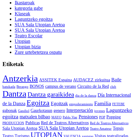
Ikastaroak
kategoria gabe
Klaseak
Laguntzeko egoitza
SUA Sala Utopian Aretoa
SUA Sala Utopian Aretoa
Teatro Escolar
Utopian
Utopian bizia
Zure urtebetetzea ospatu
Etiketak
Antzerkia
Baile
ASSITEK Espaina
AUDACEZ zirkuitua
BONOS
campus de verano
Circuito de la Red
batukada
Berango
club
Dantza
Dantza garaikidea
Día Internacional
dia de la danza
Egoitza
Familia
de la Danza
Egoitzak
empoderamiento
FETEBE
Laguntzeko
Interpretación
gabonak
Gaurkotasun
genero
Gandiol
jovenes
egoitza
matxalen bilbao
Pensiones
Popping
MAYO
Pablo Viar
POP
Publicas
Red de Teatros Alternativos
PRODUCCION
Red de Teatros Alternativos
SUA Sala Utopian Aretoa
Sala Utopian Aretoa
Tepsis
Teatro Amateur
UTOPIAN
Teatro
Turismo
Visitas teatralizadas
VALENCIA
ventajas