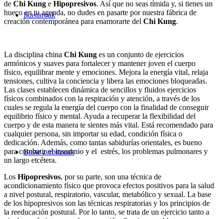
de
Chi Kung
e
Hipopresivos
. Así que no seas tímida y, si tienes un
hueco en tu agenda, no dudes en pasarte por nuestra fábrica de
Ikastaroak
creación contemporánea para enamorarte del
Chi Kung
.
La disciplina china
Chi Kung
es un conjunto de ejercicios
armónicos y suaves para fortalecer y mantener joven el cuerpo
físico, equilibrar mente y emociones. Mejora la energía vital, relaja
tensiones, cultiva la conciencia y libera las emociones bloqueadas.
Las clases establecen dinámica de sencillos y fluidos ejercicios
físicos combinados con la respiración y atención, a través de los
cuales se regula la energía del cuerpo con la finalidad de conseguir
equilibrio físico y mental. Ayuda a recuperar la flexibilidad del
cuerpo y de esta manera te sientes más vital. Está recomendado para
cualquier persona, sin importar su edad, condición física o
dedicación. Además, como tantas sabidurías orientales, es bueno
para combatir el insomnio y el estrés, los problemas pulmonares y
Beste zerbitzuak
un largo etcétera.
Los
Hipopresivos
, por su parte, son una técnica de
acondicionamiento físico que provoca efectos positivos para la salud
a nivel postural, respiratorio, vascular, metabólico y sexual. La base
de los hipopresivos son las técnicas respiratorias y los principios de
la reeducación postural. Por lo tanto, se trata de un ejercicio tanto a