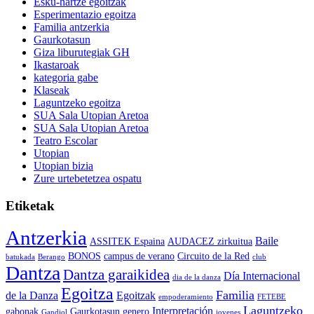
Esku-hartze egoitzak
Esperimentazio egoitza
Familia antzerkia
Gaurkotasun
Giza liburutegiak GH
Ikastaroak
kategoria gabe
Klaseak
Laguntzeko egoitza
SUA Sala Utopian Aretoa
SUA Sala Utopian Aretoa
Teatro Escolar
Utopian
Utopian bizia
Zure urtebetetzea ospatu
Etiketak
Antzerkia
Baile
ASSITEK Espaina
AUDACEZ zirkuitua
BONOS
campus de verano
Circuito de la Red
batukada
Berango
club
Dantza
Dantza garaikidea
Día Internacional
dia de la danza
Egoitza
Familia
de la Danza
Egoitzak
empoderamiento
FETEBE
Laguntzeko
Interpretación
gabonak
Gaurkotasun
genero
Gandiol
jovenes