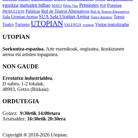
egoitza
matxalen bilbao
Pensiones
Popping
MAYO
Pablo Viar
POP
Publicas
Red de Teatros Alternativos
PRODUCCION
Red de Teatros Alternativos
SUA Sala Utopian Aretoa
Sala Utopian Aretoa
Tepsis
Teatro Amateur
UTOPIAN
Teatro
Turismo
Visitas teatralizadas
VALENCIA
ventajas
UTOPIAN
Sorkuntza-espazioa.
Arte eszenikoak, ongizatea, ikuskizunen
aretoa eta artisten topagunea.
NON GAUDE
Errotatxu industrialdea
,
D nabea, 1-2 lokalak,
48993, Getxo (Bizkaia)
ORDUTEGIA
Goizez:
9:30etik 14:00etara
Arratsaldez:
16:30etik 20:30era
Copyright ® 2018-
2026 Utopian.