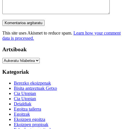
Menu
Menu
This site uses Akismet to reduce spam.
Learn how your comment
data is processed.
Artxiboak
Artxiboak
Kategoriak
Berezko ekoizpenak
Bisita antzeztuak Getxo
Cia Utopian
Cia Utopian
Deialdiak
Egoitza tailerra
Egoitzak
Ekoizpen egoitza
Ekoizpen propioak