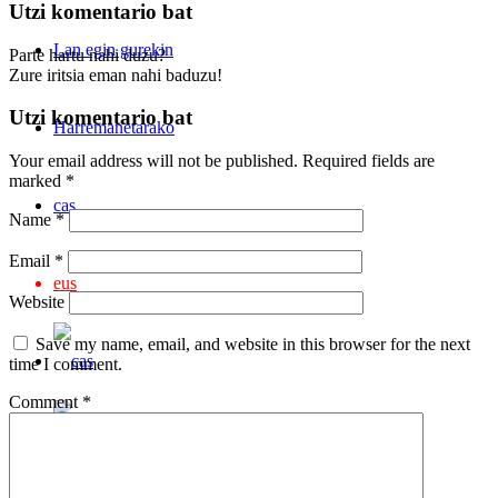
Utzi komentario bat
Lan egin gurekin
Parte hartu nahi duzu?
Zure iritsia eman nahi baduzu!
Utzi komentario bat
Harremanetarako
Your email address will not be published.
Required fields are
marked
*
cas
Name
*
Email
*
eus
Website
Save my name, email, and website in this browser for the next
time I comment.
Comment
*