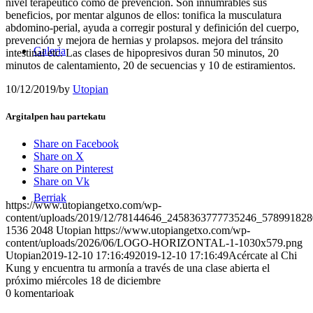
nivel terapéutico como de prevención. Son innumrables sus
beneficios, por mentar algunos de ellos: tonifica la musculatura
abdomino-perial, ayuda a corregir postural y definición del cuerpo,
prevención y mejora de hernias y prolapsos. mejora del tránsito
Galeria
intestinal etc. Las clases de hipopresivos duran 50 minutos, 20
minutos de calentamiento, 20 de secuencias y 10 de estiramientos.
10/12/2019
/
by
Utopian
Argitalpen hau partekatu
Share on Facebook
Share on X
Share on Pinterest
Share on Vk
Berriak
https://www.utopiangetxo.com/wp-
content/uploads/2019/12/78144646_2458363777735246_578991828
1536
2048
Utopian
https://www.utopiangetxo.com/wp-
content/uploads/2026/06/LOGO-HORIZONTAL-1-1030x579.png
Utopian
2019-12-10 17:16:49
2019-12-10 17:16:49
Acércate al Chi
Kung y encuentra tu armonía a través de una clase abierta el
próximo miércoles 18 de diciembre
0
komentarioak