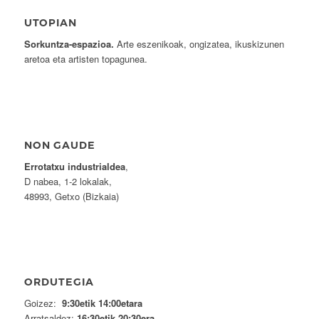
UTOPIAN
Sorkuntza-espazioa.
Arte eszenikoak, ongizatea, ikuskizunen
aretoa eta artisten topagunea.
NON GAUDE
Errotatxu industrialdea
,
D nabea, 1-2 lokalak,
48993, Getxo (Bizkaia)
ORDUTEGIA
Goizez:
9:30etik 14:00etara
Arratsaldez:
16:30etik 20:30era