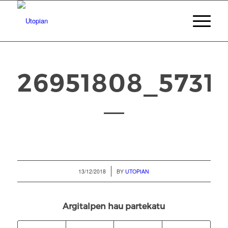
26951808_5731
/
13/12/2018
BY
UTOPIAN
Argitalpen hau partekatu