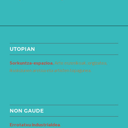
UTOPIAN
Sorkuntza-espazioa.
Arte eszenikoak, ongizatea,
ikuskizunen aretoa eta artisten topagunea.
NON GAUDE
Errotatxu industrialdea
,