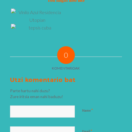
You might also like
0
KOMENTARIOAK
Utzi komentario bat
Parte hartu nahi duzu?
Zure iritsia eman nahi baduzu!
*
Name
*
Email