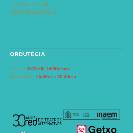
D nabea, 1-2 lokalak,
48993, Getxo (Bizkaia)
ORDUTEGIA
Goizez:
9:30etik 14:00etara
Arratsaldez:
16:30etik 20:30era