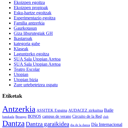
Ekoizpen egoitza
Ekoizpen propioak
Esku-hartze egoitzak
Esperimentazio egoitza
Familia antzerkia
Gaurkotasun
Giza liburutegiak GH
Ikastaroak
kategoria gabe
Klaseak
Laguntzeko egoitza
SUA Sala Utopian Aretoa
SUA Sala Utopian Aretoa
Teatro Escolar
Utopian
Utopian bizia
Zure urtebetetzea ospatu
Etiketak
Antzerkia
Baile
ASSITEK Espaina
AUDACEZ zirkuitua
BONOS
campus de verano
Circuito de la Red
batukada
Berango
club
Dantza
Dantza garaikidea
Día Internacional
dia de la danza