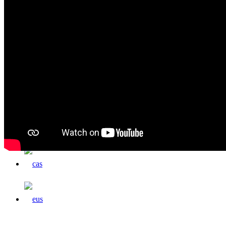
Lan egin gurekin
Harremanetarako
cas
eus