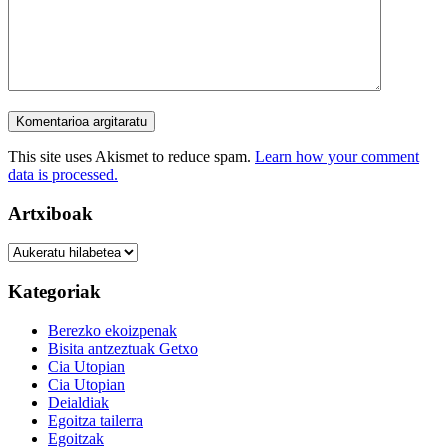
This site uses Akismet to reduce spam.
Learn how your comment
data is processed.
Artxiboak
Artxiboak
Kategoriak
Berezko ekoizpenak
Bisita antzeztuak Getxo
Cia Utopian
Cia Utopian
Deialdiak
Egoitza tailerra
Egoitzak