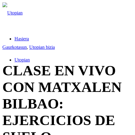
Hasiera
Gaurkotasun
,
Utopian bizia
Utopian
CLASE EN VIVO
CON MATXALEN
BILBAO:
EJERCICIOS DE