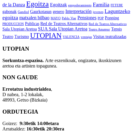
Egoitza
Familia
de la Danza
Egoitzak
empoderamiento
FETEBE
Laguntzeko
Interpretación
gabonak
Gaurkotasun
genero
Gandiol
jovenes
egoitza
matxalen bilbao
Pensiones
Popping
MAYO
Pablo Viar
POP
Publicas
Red de Teatros Alternativos
PRODUCCION
Red de Teatros Alternativos
SUA Sala Utopian Aretoa
Sala Utopian Aretoa
Tepsis
Teatro Amateur
UTOPIAN
Teatro
Turismo
Visitas teatralizadas
VALENCIA
ventajas
UTOPIAN
Sorkuntza-espazioa.
Arte eszenikoak, ongizatea, ikuskizunen
aretoa eta artisten topagunea.
NON GAUDE
Errotatxu industrialdea
,
D nabea, 1-2 lokalak,
48993, Getxo (Bizkaia)
ORDUTEGIA
Goizez:
9:30etik 14:00etara
Arratsaldez:
16:30etik 20:30era