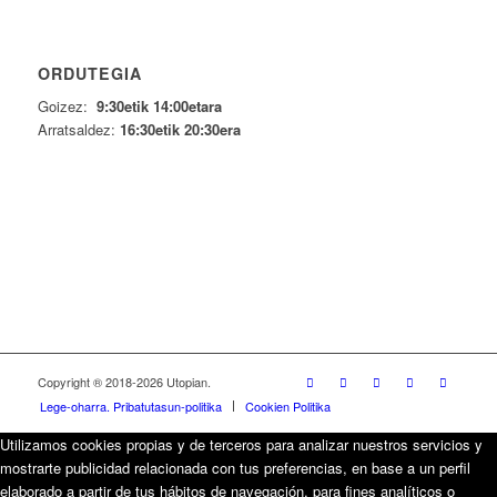
ORDUTEGIA
Goizez:
9:30etik 14:00etara
Arratsaldez:
16:30etik 20:30era
Copyright ® 2018-
2026 Utopian.
Lege-oharra. Pribatutasun-politika
Cookien Politika
Utilizamos cookies propias y de terceros para analizar nuestros servicios y
mostrarte publicidad relacionada con tus preferencias, en base a un perfil
elaborado a partir de tus hábitos de navegación, para fines analíticos o