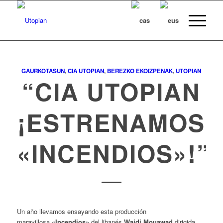
GAURKOTASUN
,
CIA UTOPIAN
,
BEREZKO EKOIZPENAK
,
UTOPIAN
“CIA UTOPIAN
¡ESTRENAMOS
«INCENDIOS»!”
Un año llevamos ensayando esta producción
maravillosa
«Incendios»
del libanés
Wajdi Mouawad
dirigida