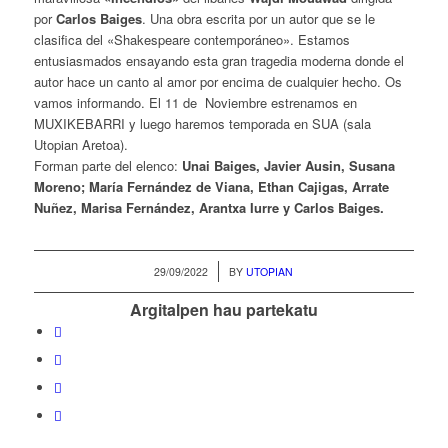
por
Carlos Baiges
. Una obra escrita por un autor que se le
clasifica del «Shakespeare contemporáneo». Estamos
entusiasmados ensayando esta gran tragedia moderna donde el
autor hace un canto al amor por encima de cualquier hecho. Os
vamos informando. El 11 de Noviembre estrenamos en
MUXIKEBARRI y luego haremos temporada en SUA (sala
Utopian Aretoa).
Forman parte del elenco:
Unai Baiges, Javier Ausin, Susana
Moreno; María Fernández de Viana, Ethan Cajigas, Arrate
Nuñez, Marisa Fernández, Arantxa Iurre y Carlos Baiges.
/
29/09/2022
BY
UTOPIAN
Argitalpen hau partekatu