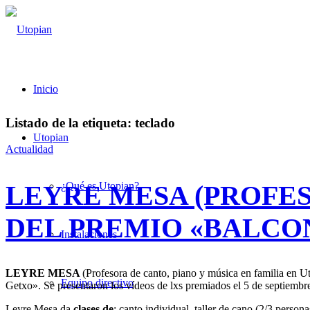
Inicio
Listado de la etiqueta:
teclado
Utopian
Actualidad
LEYRE MESA (PROFE
¿Qué es Utopian?
DEL PREMIO «BALCO
Instalaciones
LEYRE MESA
(Profesora de canto, piano y música en familia en 
Equipo directivo
Getxo». Se presentaron los vídeos de lxs premiados el 5 de septiembr
Leyre Mesa da
clases de
: canto individual, taller de cano (2/3 person