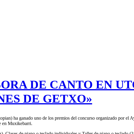
SORA DE CANTO EN U
NES DE GETXO»
Utopian) ha ganado uno de los premios del concurso organizado por el
e en Muxikebarri.
as), Clases de piano o teclado individuales y Taller de piano o teclado (