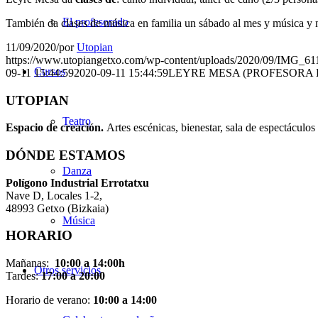
El profesorado
También da clases de música en familia un sábado al mes y música y m
11/09/2020
/
por
Utopian
https://www.utopiangetxo.com/wp-content/uploads/2020/09/IMG_61
Cursos
09-11 15:44:59
2020-09-11 15:44:59
LEYRE MESA (PROFESORA
UTOPIAN
Teatro
Espacio de creaci
ó
n.
Artes escénicas, bienestar, sala de espectáculos 
DÓNDE ESTAMOS
Danza
Pol
í
gono Industrial Errotatxu
Nave D, Locales 1-2,
48993 Getxo (Bizkaia)
Música
HORARIO
Mañanas:
10:00 a 14:00h
Otros servicios
Tardes:
17:00 a 20:00
Horario de verano:
10:00 a 14:00