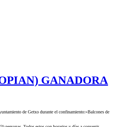
TOPIAN) GANADORA
 Ayuntamiento de Getxo durante el confinamiento:»Balcones de
2/3) personas. Todos estos con horarios y días a convenir.