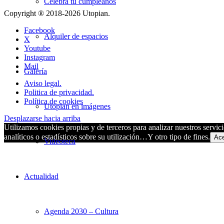
Celebra tu cumpleaños
Copyright ® 2018-
2026 Utopian.
Facebook
Alquiler de espacios
X
Youtube
Instagram
Mail
Galería
Aviso legal.
Politica de privacidad.
Política de cookies
Utopian en imágenes
Desplazarse hacia arriba
Utilizamos cookies propias y de terceros para analizar nuestros servici
analíticos o estadísticos sobre su utilización…Y otro tipo de fines.
Ace
Videoteca
Actualidad
Agenda 2030 – Cultura