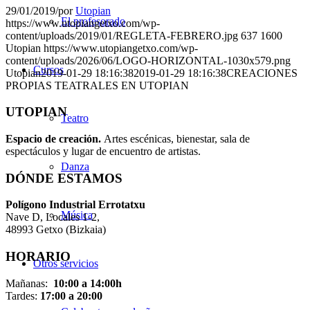
29/01/2019
/
por
Utopian
El profesorado
https://www.utopiangetxo.com/wp-
content/uploads/2019/01/REGLETA-FEBRERO.jpg
637
1600
Utopian
https://www.utopiangetxo.com/wp-
content/uploads/2026/06/LOGO-HORIZONTAL-1030x579.png
Cursos
Utopian
2019-01-29 18:16:38
2019-01-29 18:16:38
CREACIONES
PROPIAS TEATRALES EN UTOPIAN
UTOPIAN
Teatro
Espacio de creaci
ó
n.
Artes escénicas, bienestar, sala de
espectáculos y lugar de encuentro de artistas.
Danza
DÓNDE ESTAMOS
Pol
í
gono Industrial Errotatxu
Música
Nave D, Locales 1-2,
48993 Getxo (Bizkaia)
HORARIO
Otros servicios
Mañanas:
10:00 a 14:00h
Tardes:
17:00 a 20:00