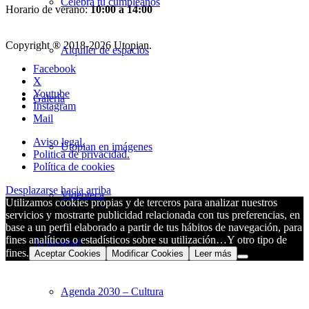
Celebra tu cumpleaños
Horario de verano:
10:00 a 14:00
Copyright ® 2018-
2026 Utopian.
Alquiler de espacios
Facebook
X
Youtube
Galería
Instagram
Mail
Aviso legal.
Utopian en imágenes
Politica de privacidad.
Política de cookies
Desplazarse hacia arriba
Videoteca
Utilizamos cookies propias y de terceros para analizar nuestros
servicios y mostrarte publicidad relacionada con tus preferencias, en
base a un perfil elaborado a partir de tus hábitos de navegación, para
fines analíticos o estadísticos sobre su utilización…Y otro tipo de
Actualidad
fines.
Aceptar Cookies
Modificar Cookies
Leer más
Agenda 2030 – Cultura