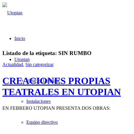
Inicio
Listado de la etiqueta:
SIN RUMBO
Utopian
Actualidad
,
Sin categorizar
CREACIONES PROPIAS
¿Qué es Utopian?
TEATRALES EN UTOPIAN
Instalaciones
EN FEBRERO UTOPIAN PRESENTA DOS OBRAS:
Equipo directivo