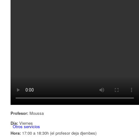
Cursos
Profesor:
Moussa
Día:
Viernes
Otros servicios
Hora:
17:00 a 18:30h (el profesor deja djembes)