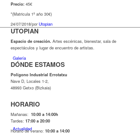
Precio:
45€
*(Matricula 1º año 30€)
24/07/2018
/
por
Utopian
UTOPIAN
Espacio de creaci
ó
n.
Artes escénicas, bienestar, sala de
espectáculos y lugar de encuentro de artistas.
Galería
DÓNDE ESTAMOS
Pol
í
gono Industrial Errotatxu
Nave D, Locales 1-2,
48993 Getxo (Bizkaia)
HORARIO
Mañanas:
10:00 a 14:00h
Tardes:
17:00 a 20:00
Actualidad
Horario de verano:
10:00 a 14:00