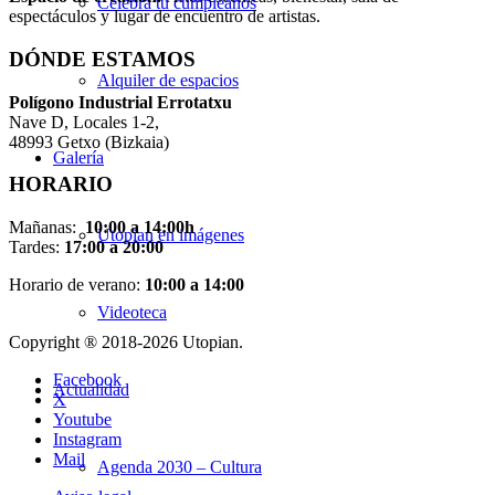
Celebra tu cumpleaños
espectáculos y lugar de encuentro de artistas.
DÓNDE ESTAMOS
Alquiler de espacios
Pol
í
gono Industrial Errotatxu
Nave D, Locales 1-2,
48993 Getxo (Bizkaia)
Galería
HORARIO
Mañanas:
10:00 a 14:00h
Utopian en imágenes
Tardes:
17:00 a 20:00
Horario de verano:
10:00 a 14:00
Videoteca
Copyright ® 2018-
2026 Utopian.
Facebook
Actualidad
X
Youtube
Instagram
Mail
Agenda 2030 – Cultura