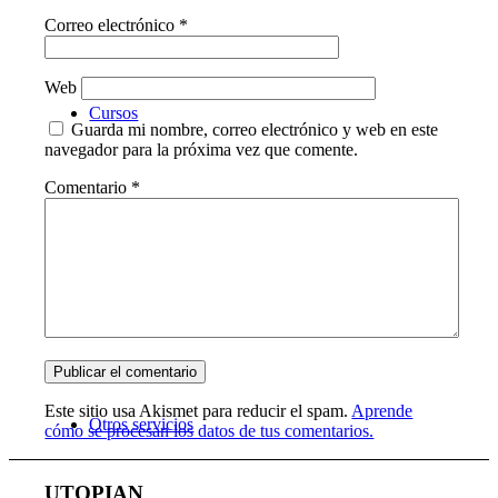
Correo electrónico
*
Web
Cursos
Guarda mi nombre, correo electrónico y web en este
navegador para la próxima vez que comente.
Comentario
*
Este sitio usa Akismet para reducir el spam.
Aprende
Otros servicios
cómo se procesan los datos de tus comentarios.
UTOPIAN