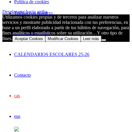
Política de cookies
Desplazarse hacia arriba
Trabaja con nosotrxs
Utilizamos cookies propias y de terceros para analizar nuestros
servicios y mostrarte publicidad relacionada con tus preferencias, en
base a un perfil elaborado a partir de tus hábitos de navegación, para
fines analíticos o estadísticos sobre su utilización…Y otro tipo de
Programación SUA
fines.
Aceptar Cookies
Modificar Cookies
Leer más
CALENDARIOS ESCOLARES 25-26
Contacto
cas
eus