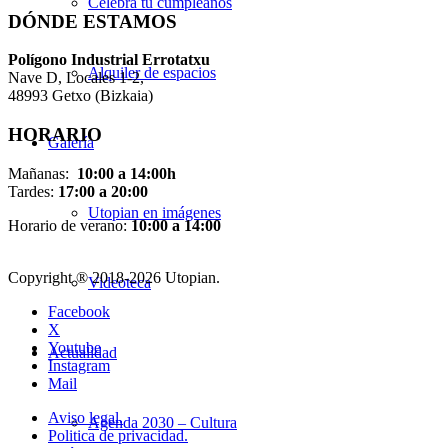
Celebra tu cumpleaños
DÓNDE ESTAMOS
Pol
í
gono Industrial Errotatxu
Alquiler de espacios
Nave D, Locales 1-2,
48993 Getxo (Bizkaia)
HORARIO
Galería
Mañanas:
10:00 a 14:00h
Tardes:
17:00 a 20:00
Utopian en imágenes
Horario de verano:
10:00 a 14:00
Copyright ® 2018-
2026 Utopian.
Videoteca
Facebook
X
Youtube
Actualidad
Instagram
Mail
Aviso legal.
Agenda 2030 – Cultura
Politica de privacidad.