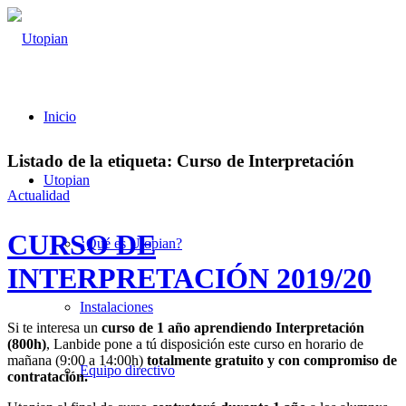
Inicio
Listado de la etiqueta:
Curso de Interpretación
Utopian
Actualidad
CURSO DE
¿Qué es Utopian?
INTERPRETACIÓN 2019/20
Instalaciones
Si te interesa un
curso de 1 año aprendiendo Interpretación
(800h)
, Lanbide pone a tú disposición este curso en horario de
mañana (9:00 a 14:00h)
totalmente gratuito y con compromiso de
Equipo directivo
contratación.