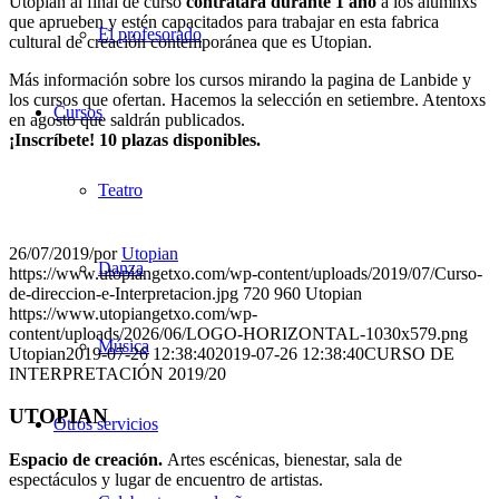
Utopian al final de curso
contratará durante 1 año
a los alumnxs
que aprueben y estén capacitados para trabajar en esta fabrica
El profesorado
cultural de creación contemporánea que es Utopian.
Más información sobre los cursos mirando la pagina de Lanbide y
los cursos que ofertan. Hacemos la selección en setiembre. Atentoxs
Cursos
en agosto que saldrán publicados.
¡Inscríbete! 10 plazas disponibles.
Teatro
26/07/2019
/
por
Utopian
Danza
https://www.utopiangetxo.com/wp-content/uploads/2019/07/Curso-
de-direccion-e-Interpretacion.jpg
720
960
Utopian
https://www.utopiangetxo.com/wp-
content/uploads/2026/06/LOGO-HORIZONTAL-1030x579.png
Música
Utopian
2019-07-26 12:38:40
2019-07-26 12:38:40
CURSO DE
INTERPRETACIÓN 2019/20
UTOPIAN
Otros servicios
Espacio de creaci
ó
n.
Artes escénicas, bienestar, sala de
espectáculos y lugar de encuentro de artistas.