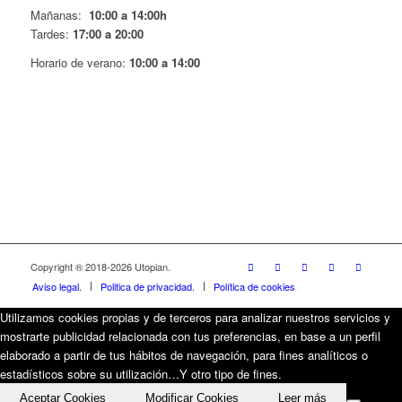
Mañanas:
10:00 a 14:00h
Tardes:
17:00 a 20:00
Horario de verano:
10:00 a 14:00
Copyright ® 2018-
2026 Utopian.
Aviso legal.
Politica de privacidad.
Política de cookies
Utilizamos cookies propias y de terceros para analizar nuestros servicios y
mostrarte publicidad relacionada con tus preferencias, en base a un perfil
elaborado a partir de tus hábitos de navegación, para fines analíticos o
estadísticos sobre su utilización…Y otro tipo de fines.
Aceptar Cookies
Modificar Cookies
Leer más