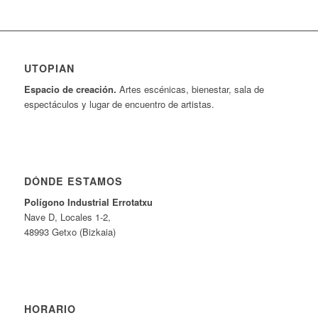
UTOPIAN
Espacio de creaci
ó
n.
Artes escénicas, bienestar, sala de
espectáculos y lugar de encuentro de artistas.
DÓNDE ESTAMOS
Pol
í
gono Industrial Errotatxu
Nave D, Locales 1-2,
48993 Getxo (Bizkaia)
HORARIO