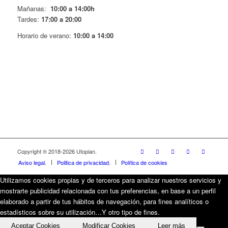
Mañanas:
10:00 a 14:00h
Tardes:
17:00 a 20:00
Horario de verano:
10:00 a 14:00
Copyright ® 2018-
2026 Utopian.
Aviso legal.
Politica de privacidad.
Política de cookies
Utilizamos cookies propias y de terceros para analizar nuestros servicios y
mostrarte publicidad relacionada con tus preferencias, en base a un perfil
elaborado a partir de tus hábitos de navegación, para fines analíticos o
estadísticos sobre su utilización…Y otro tipo de fines.
Aceptar Cookies
Modificar Cookies
Leer más