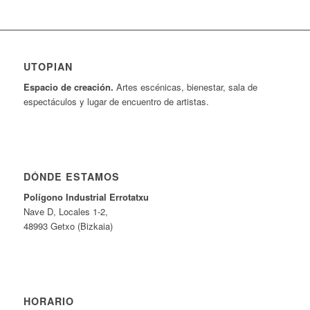
UTOPIAN
Espacio de creaci
ó
n.
Artes escénicas, bienestar, sala de
espectáculos y lugar de encuentro de artistas.
DÓNDE ESTAMOS
Pol
í
gono Industrial Errotatxu
Nave D, Locales 1-2,
48993 Getxo (Bizkaia)
HORARIO