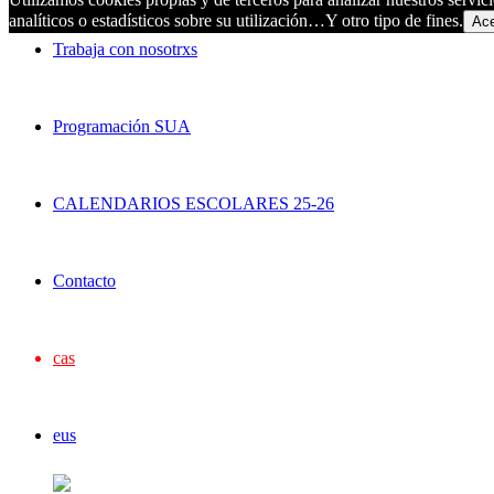
analíticos o estadísticos sobre su utilización…Y otro tipo de fines.
Ace
Trabaja con nosotrxs
Programación SUA
CALENDARIOS ESCOLARES 25-26
Contacto
cas
eus