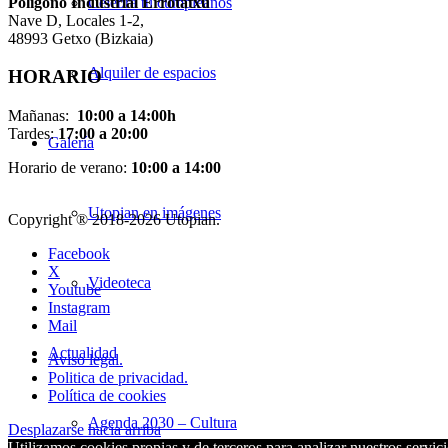
Pol
í
gono Industrial Errotatxu
Celebra tu cumpleaños
Nave D, Locales 1-2,
48993 Getxo (Bizkaia)
Alquiler de espacios
HORARIO
Mañanas:
10:00 a 14:00h
Tardes:
17:00 a 20:00
Galería
Horario de verano:
10:00 a 14:00
Utopian en imágenes
Copyright ® 2018-
2026 Utopian.
Facebook
X
Videoteca
Youtube
Instagram
Mail
Actualidad
Aviso legal.
Politica de privacidad.
Política de cookies
Agenda 2030 – Cultura
Desplazarse hacia arriba
Utilizamos cookies propias y de terceros para analizar nuestros servici