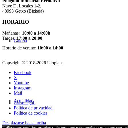
Pol
í
gono Industrial Errotatxu
Nave D, Locales 1-2,
48993 Getxo (Bizkaia)
HORARIO
Mañanas:
10:00 a 14:00h
Tardes:
17:00 a 20:00
Galería
Horario de verano:
10:00 a 14:00
Copyright ® 2018-
2026 Utopian.
Facebook
X
Youtube
Instagram
Mail
Actualidad
Aviso legal.
Politica de privacidad.
Política de cookies
Desplazarse hacia arriba
Utilizamos cookies propias y de terceros para analizar nuestros servici