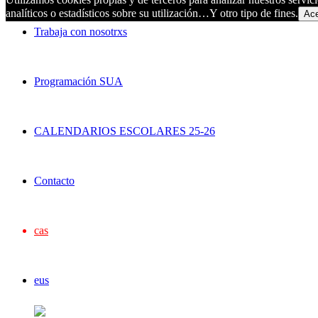
analíticos o estadísticos sobre su utilización…Y otro tipo de fines.
Ace
Trabaja con nosotrxs
Programación SUA
CALENDARIOS ESCOLARES 25-26
Contacto
cas
eus