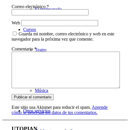
Correo electrónico
*
El profesorado
Web
Cursos
Guarda mi nombre, correo electrónico y web en este
navegador para la próxima vez que comente.
Comentario
*
Teatro
Danza
Música
Este sitio usa Akismet para reducir el spam.
Aprende
Otros servicios
cómo se procesan los datos de tus comentarios.
UTOPIAN