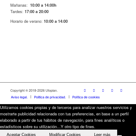
Mañanas:
10:00 a 14:00h
Tardes:
17:00 a 20:00
Horario de verano:
10:00 a 14:00
Copyright ® 2018-
2026 Utopian.
Aviso legal.
Politica de privacidad.
Política de cookies
Utilizamos cookies propias y de terceros para analizar nuestros servicios y
mostrarte publicidad relacionada con tus preferencias, en base a un perfil
elaborado a partir de tus hábitos de navegación, para fines analíticos o
estadísticos sobre su utilización…Y otro tipo de fines.
Aceptar Cookies
Modificar Cookies
Leer más