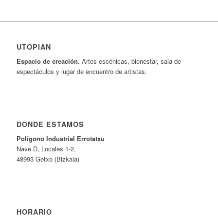
UTOPIAN
Espacio de creaci
ó
n.
Artes escénicas, bienestar, sala de
espectáculos y lugar de encuentro de artistas.
DÓNDE ESTAMOS
Pol
í
gono Industrial Errotatxu
Nave D, Locales 1-2,
48993 Getxo (Bizkaia)
HORARIO