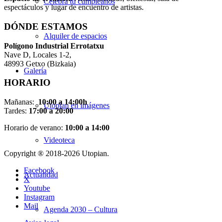
Celebra tu cumpleaños
espectáculos y lugar de encuentro de artistas.
DÓNDE ESTAMOS
Alquiler de espacios
Pol
í
gono Industrial Errotatxu
Nave D, Locales 1-2,
48993 Getxo (Bizkaia)
Galería
HORARIO
Mañanas:
10:00 a 14:00h
Utopian en imágenes
Tardes:
17:00 a 20:00
Horario de verano:
10:00 a 14:00
Videoteca
Copyright ® 2018-
2026 Utopian.
Facebook
Actualidad
X
Youtube
Instagram
Mail
Agenda 2030 – Cultura