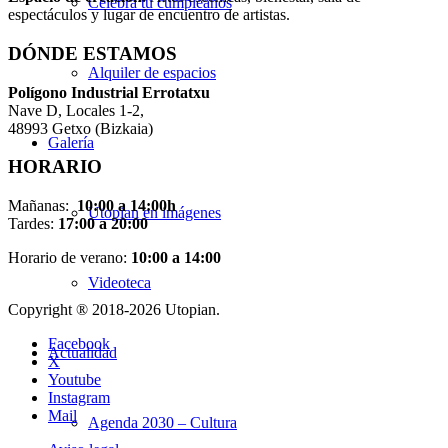
Celebra tu cumpleaños
espectáculos y lugar de encuentro de artistas.
DÓNDE ESTAMOS
Alquiler de espacios
Pol
í
gono Industrial Errotatxu
Nave D, Locales 1-2,
48993 Getxo (Bizkaia)
Galería
HORARIO
Mañanas:
10:00 a 14:00h
Utopian en imágenes
Tardes:
17:00 a 20:00
Horario de verano:
10:00 a 14:00
Videoteca
Copyright ® 2018-
2026 Utopian.
Facebook
Actualidad
X
Youtube
Instagram
Mail
Agenda 2030 – Cultura