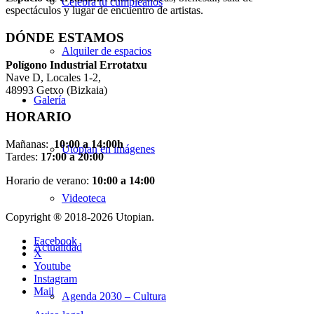
Celebra tu cumpleaños
espectáculos y lugar de encuentro de artistas.
DÓNDE ESTAMOS
Alquiler de espacios
Pol
í
gono Industrial Errotatxu
Nave D, Locales 1-2,
48993 Getxo (Bizkaia)
Galería
HORARIO
Mañanas:
10:00 a 14:00h
Utopian en imágenes
Tardes:
17:00 a 20:00
Horario de verano:
10:00 a 14:00
Videoteca
Copyright ® 2018-
2026 Utopian.
Facebook
Actualidad
X
Youtube
Instagram
Mail
Agenda 2030 – Cultura