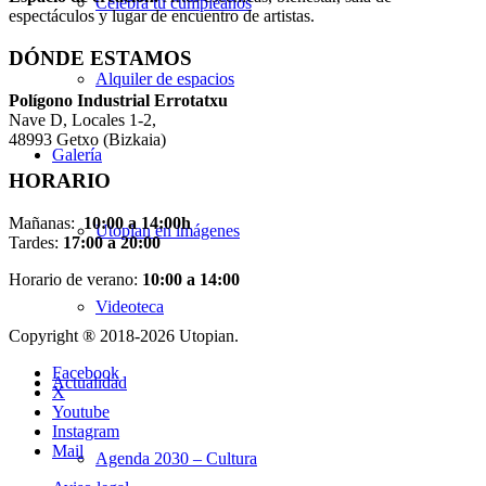
Celebra tu cumpleaños
espectáculos y lugar de encuentro de artistas.
DÓNDE ESTAMOS
Alquiler de espacios
Pol
í
gono Industrial Errotatxu
Nave D, Locales 1-2,
48993 Getxo (Bizkaia)
Galería
HORARIO
Mañanas:
10:00 a 14:00h
Utopian en imágenes
Tardes:
17:00 a 20:00
Horario de verano:
10:00 a 14:00
Videoteca
Copyright ® 2018-
2026 Utopian.
Facebook
Actualidad
X
Youtube
Instagram
Mail
Agenda 2030 – Cultura