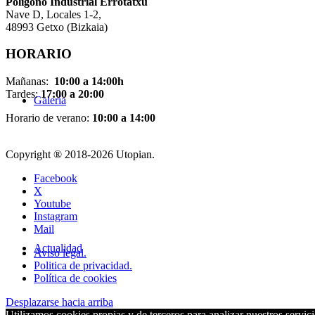
Pol
í
gono Industrial Errotatxu
Nave D, Locales 1-2,
48993 Getxo (Bizkaia)
HORARIO
Mañanas:
10:00 a 14:00h
Tardes:
17:00 a 20:00
Galería
Horario de verano:
10:00 a 14:00
Copyright ® 2018-
2026 Utopian.
Facebook
X
Youtube
Instagram
Mail
Actualidad
Aviso legal.
Politica de privacidad.
Política de cookies
Desplazarse hacia arriba
Utilizamos cookies propias y de terceros para analizar nuestros servici