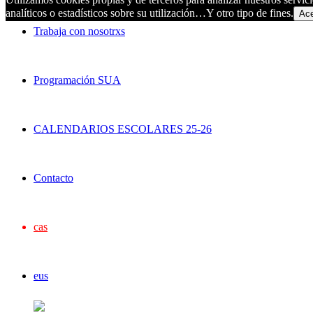
analíticos o estadísticos sobre su utilización…Y otro tipo de fines.
Ace
Trabaja con nosotrxs
Programación SUA
CALENDARIOS ESCOLARES 25-26
Contacto
cas
eus