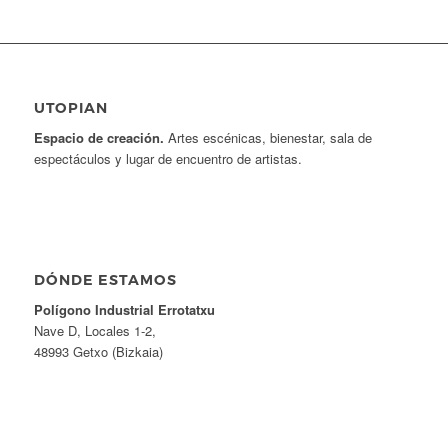
UTOPIAN
Espacio de creaci
ó
n.
Artes escénicas, bienestar, sala de
espectáculos y lugar de encuentro de artistas.
DÓNDE ESTAMOS
Pol
í
gono Industrial Errotatxu
Nave D, Locales 1-2,
48993 Getxo (Bizkaia)