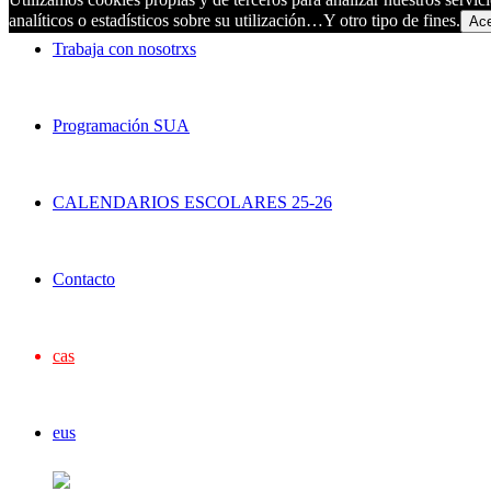
analíticos o estadísticos sobre su utilización…Y otro tipo de fines.
Ace
Trabaja con nosotrxs
Programación SUA
CALENDARIOS ESCOLARES 25-26
Contacto
cas
eus