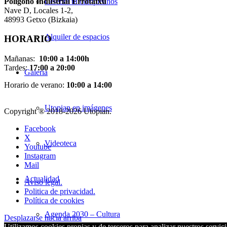
Pol
í
gono Industrial Errotatxu
Celebra tu cumpleaños
Nave D, Locales 1-2,
48993 Getxo (Bizkaia)
Alquiler de espacios
HORARIO
Mañanas:
10:00 a 14:00h
Tardes:
17:00 a 20:00
Galería
Horario de verano:
10:00 a 14:00
Utopian en imágenes
Copyright ® 2018-
2026 Utopian.
Facebook
X
Videoteca
Youtube
Instagram
Mail
Actualidad
Aviso legal.
Politica de privacidad.
Política de cookies
Agenda 2030 – Cultura
Desplazarse hacia arriba
Utilizamos cookies propias y de terceros para analizar nuestros servici