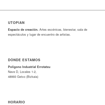
UTOPIAN
Espacio de creaci
ó
n.
Artes escénicas, bienestar, sala de
espectáculos y lugar de encuentro de artistas.
DÓNDE ESTAMOS
Pol
í
gono Industrial Errotatxu
Nave D, Locales 1-2,
48993 Getxo (Bizkaia)
HORARIO