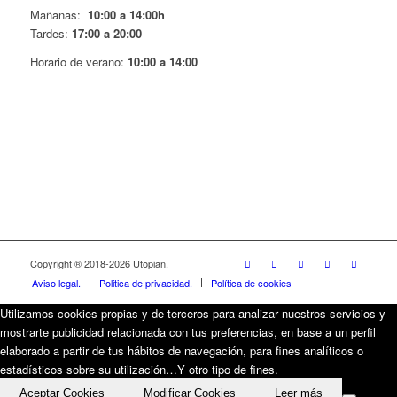
Mañanas:
10:00 a 14:00h
Tardes:
17:00 a 20:00
Horario de verano:
10:00 a 14:00
Copyright ® 2018-
2026 Utopian.
Aviso legal.
Politica de privacidad.
Política de cookies
Utilizamos cookies propias y de terceros para analizar nuestros servicios y
mostrarte publicidad relacionada con tus preferencias, en base a un perfil
elaborado a partir de tus hábitos de navegación, para fines analíticos o
estadísticos sobre su utilización…Y otro tipo de fines.
Aceptar Cookies
Modificar Cookies
Leer más