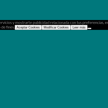
rvicios y mostrarte publicidad relacionada con tus preferencias, en
 de fines.
Aceptar Cookies
Modificar Cookies
Leer más