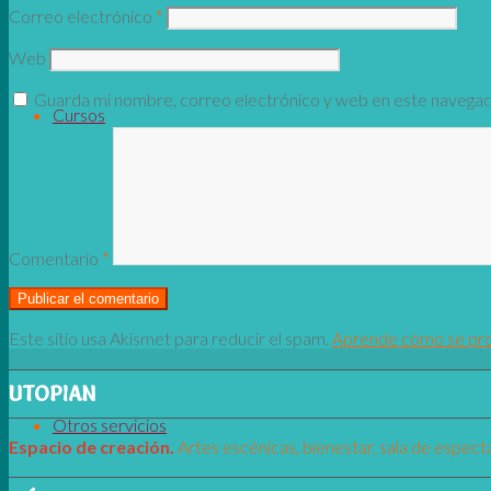
Correo electrónico
*
Web
Guarda mi nombre, correo electrónico y web en este navegad
Cursos
Comentario
*
Este sitio usa Akismet para reducir el spam.
Aprende cómo se proc
UTOPIAN
Otros servicios
Espacio de creaci
ó
n.
Artes escénicas, bienestar, sala de espectá