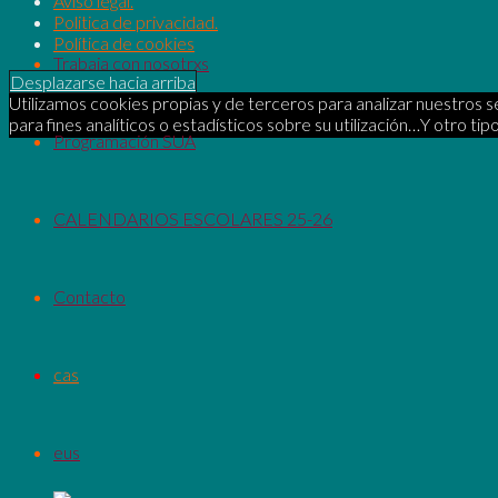
Aviso legal.
Politica de privacidad.
Política de cookies
Trabaja con nosotrxs
Desplazarse hacia arriba
Utilizamos cookies propias y de terceros para analizar nuestros se
para fines analíticos o estadísticos sobre su utilización…Y otro tipo
Programación SUA
CALENDARIOS ESCOLARES 25-26
Contacto
cas
eus