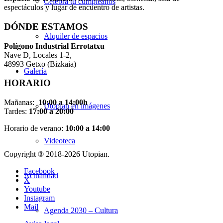
Celebra tu cumpleaños
espectáculos y lugar de encuentro de artistas.
DÓNDE ESTAMOS
Alquiler de espacios
Pol
í
gono Industrial Errotatxu
Nave D, Locales 1-2,
48993 Getxo (Bizkaia)
Galería
HORARIO
Mañanas:
10:00 a 14:00h
Utopian en imágenes
Tardes:
17:00 a 20:00
Horario de verano:
10:00 a 14:00
Videoteca
Copyright ® 2018-
2026 Utopian.
Facebook
Actualidad
X
Youtube
Instagram
Mail
Agenda 2030 – Cultura