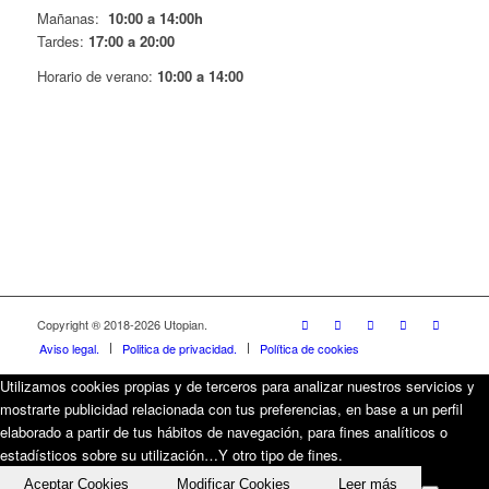
Mañanas:
10:00 a 14:00h
Tardes:
17:00 a 20:00
Horario de verano:
10:00 a 14:00
Copyright ® 2018-
2026 Utopian.
Aviso legal.
Politica de privacidad.
Política de cookies
Utilizamos cookies propias y de terceros para analizar nuestros servicios y
mostrarte publicidad relacionada con tus preferencias, en base a un perfil
elaborado a partir de tus hábitos de navegación, para fines analíticos o
estadísticos sobre su utilización…Y otro tipo de fines.
Aceptar Cookies
Modificar Cookies
Leer más