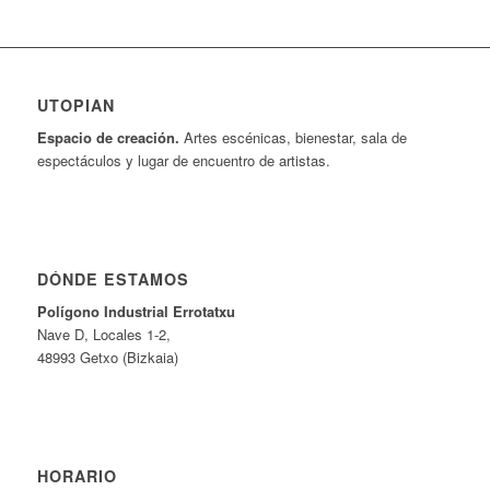
UTOPIAN
Espacio de creaci
ó
n.
Artes escénicas, bienestar, sala de
espectáculos y lugar de encuentro de artistas.
DÓNDE ESTAMOS
Pol
í
gono Industrial Errotatxu
Nave D, Locales 1-2,
48993 Getxo (Bizkaia)
HORARIO