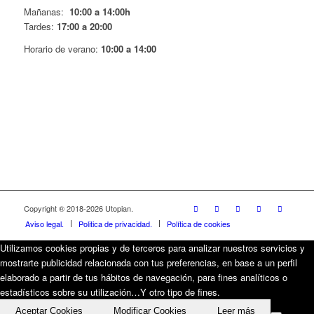
Mañanas:
10:00 a 14:00h
Tardes:
17:00 a 20:00
Horario de verano:
10:00 a 14:00
Copyright ® 2018-
2026 Utopian.
Aviso legal.
Politica de privacidad.
Política de cookies
Utilizamos cookies propias y de terceros para analizar nuestros servicios y
mostrarte publicidad relacionada con tus preferencias, en base a un perfil
elaborado a partir de tus hábitos de navegación, para fines analíticos o
estadísticos sobre su utilización…Y otro tipo de fines.
Aceptar Cookies
Modificar Cookies
Leer más