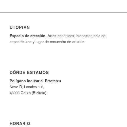
UTOPIAN
Espacio de creaci
ó
n.
Artes escénicas, bienestar, sala de
espectáculos y lugar de encuentro de artistas.
DÓNDE ESTAMOS
Pol
í
gono Industrial Errotatxu
Nave D, Locales 1-2,
48993 Getxo (Bizkaia)
HORARIO