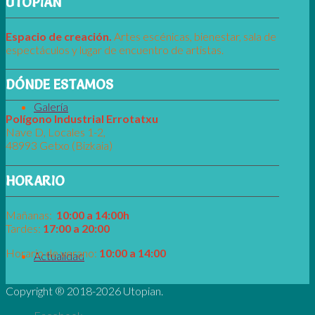
UTOPIAN
Espacio de creaci
ó
n.
Artes escénicas, bienestar, sala de
espectáculos y lugar de encuentro de artistas.
DÓNDE ESTAMOS
Galería
Pol
í
gono Industrial Errotatxu
Nave D, Locales 1-2,
48993 Getxo (Bizkaia)
HORARIO
Mañanas:
10:00 a 14:00h
Tardes:
17:00 a 20:00
Horario de verano:
10:00 a 14:00
Actualidad
Copyright ® 2018-
2026 Utopian.