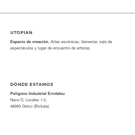
UTOPIAN
Espacio de creaci
ó
n.
Artes escénicas, bienestar, sala de
espectáculos y lugar de encuentro de artistas.
DÓNDE ESTAMOS
Pol
í
gono Industrial Errotatxu
Nave D, Locales 1-2,
48993 Getxo (Bizkaia)