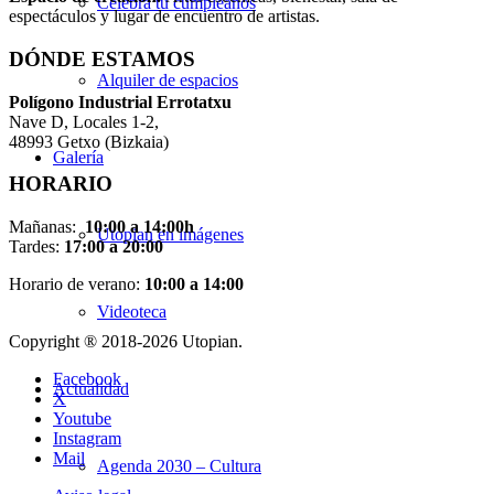
Celebra tu cumpleaños
espectáculos y lugar de encuentro de artistas.
DÓNDE ESTAMOS
Alquiler de espacios
Pol
í
gono Industrial Errotatxu
Nave D, Locales 1-2,
48993 Getxo (Bizkaia)
Galería
HORARIO
Mañanas:
10:00 a 14:00h
Utopian en imágenes
Tardes:
17:00 a 20:00
Horario de verano:
10:00 a 14:00
Videoteca
Copyright ® 2018-
2026 Utopian.
Facebook
Actualidad
X
Youtube
Instagram
Mail
Agenda 2030 – Cultura