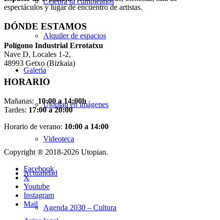
Celebra tu cumpleaños
espectáculos y lugar de encuentro de artistas.
DÓNDE ESTAMOS
Alquiler de espacios
Pol
í
gono Industrial Errotatxu
Nave D, Locales 1-2,
48993 Getxo (Bizkaia)
Galería
HORARIO
Mañanas:
10:00 a 14:00h
Utopian en imágenes
Tardes:
17:00 a 20:00
Horario de verano:
10:00 a 14:00
Videoteca
Copyright ® 2018-
2026 Utopian.
Facebook
Actualidad
X
Youtube
Instagram
Mail
Agenda 2030 – Cultura