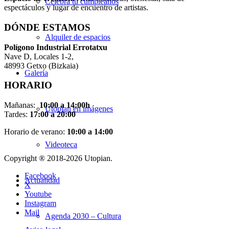
Celebra tu cumpleaños
espectáculos y lugar de encuentro de artistas.
DÓNDE ESTAMOS
Alquiler de espacios
Pol
í
gono Industrial Errotatxu
Nave D, Locales 1-2,
48993 Getxo (Bizkaia)
Galería
HORARIO
Mañanas:
10:00 a 14:00h
Utopian en imágenes
Tardes:
17:00 a 20:00
Horario de verano:
10:00 a 14:00
Videoteca
Copyright ® 2018-
2026 Utopian.
Facebook
Actualidad
X
Youtube
Instagram
Mail
Agenda 2030 – Cultura