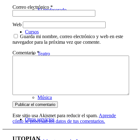
Correo electrónico
*
El profesorado
Web
Cursos
Guarda mi nombre, correo electrónico y web en este
navegador para la próxima vez que comente.
Comentario
*
Teatro
Danza
Música
Este sitio usa Akismet para reducir el spam.
Aprende
Otros servicios
cómo se procesan los datos de tus comentarios.
UTOPIAN