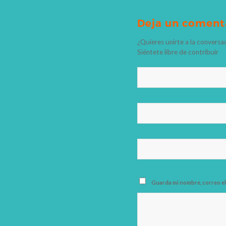
Deja un coment
¿Quieres unirte a la conversa
Siéntete libre de contribuir
Guarda mi nombre, correo el