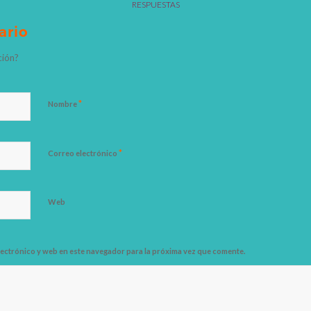
RESPUESTAS
ario
ción?
*
Nombre
*
Correo electrónico
Web
ectrónico y web en este navegador para la próxima vez que comente.