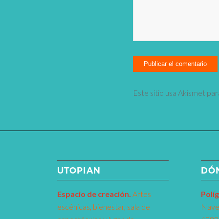
Este sitio usa Akismet par
UTOPIAN
DÓ
Espacio de creaci
ó
n.
Artes
Pol
í
g
escénicas, bienestar, sala de
Nave 