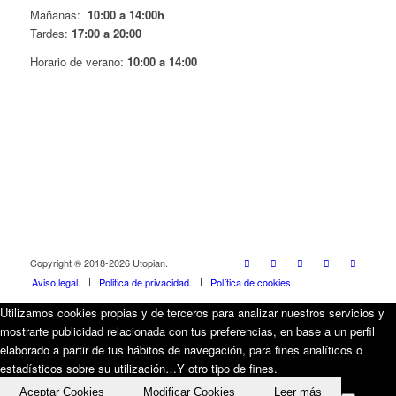
Mañanas:
10:00 a 14:00h
Tardes:
17:00 a 20:00
Horario de verano:
10:00 a 14:00
Copyright ® 2018-
2026 Utopian.
Aviso legal.
Politica de privacidad.
Política de cookies
Utilizamos cookies propias y de terceros para analizar nuestros servicios y
mostrarte publicidad relacionada con tus preferencias, en base a un perfil
elaborado a partir de tus hábitos de navegación, para fines analíticos o
estadísticos sobre su utilización…Y otro tipo de fines.
Aceptar Cookies
Modificar Cookies
Leer más