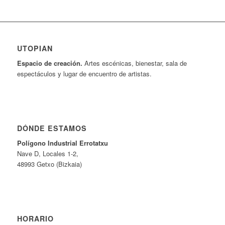
UTOPIAN
Espacio de creaci
ó
n.
Artes escénicas, bienestar, sala de
espectáculos y lugar de encuentro de artistas.
DÓNDE ESTAMOS
Pol
í
gono Industrial Errotatxu
Nave D, Locales 1-2,
48993 Getxo (Bizkaia)
HORARIO