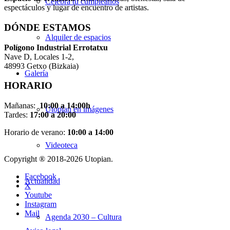
Celebra tu cumpleaños
espectáculos y lugar de encuentro de artistas.
DÓNDE ESTAMOS
Alquiler de espacios
Pol
í
gono Industrial Errotatxu
Nave D, Locales 1-2,
48993 Getxo (Bizkaia)
Galería
HORARIO
Mañanas:
10:00 a 14:00h
Utopian en imágenes
Tardes:
17:00 a 20:00
Horario de verano:
10:00 a 14:00
Videoteca
Copyright ® 2018-
2026 Utopian.
Facebook
Actualidad
X
Youtube
Instagram
Mail
Agenda 2030 – Cultura