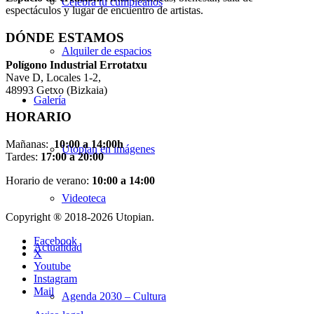
Celebra tu cumpleaños
espectáculos y lugar de encuentro de artistas.
DÓNDE ESTAMOS
Alquiler de espacios
Pol
í
gono Industrial Errotatxu
Nave D, Locales 1-2,
48993 Getxo (Bizkaia)
Galería
HORARIO
Mañanas:
10:00 a 14:00h
Utopian en imágenes
Tardes:
17:00 a 20:00
Horario de verano:
10:00 a 14:00
Videoteca
Copyright ® 2018-
2026 Utopian.
Facebook
Actualidad
X
Youtube
Instagram
Mail
Agenda 2030 – Cultura