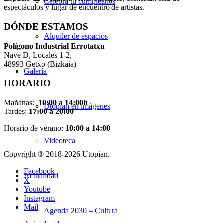
Celebra tu cumpleaños
espectáculos y lugar de encuentro de artistas.
DÓNDE ESTAMOS
Alquiler de espacios
Pol
í
gono Industrial Errotatxu
Nave D, Locales 1-2,
48993 Getxo (Bizkaia)
Galería
HORARIO
Mañanas:
10:00 a 14:00h
Utopian en imágenes
Tardes:
17:00 a 20:00
Horario de verano:
10:00 a 14:00
Videoteca
Copyright ® 2018-
2026 Utopian.
Facebook
Actualidad
X
Youtube
Instagram
Mail
Agenda 2030 – Cultura