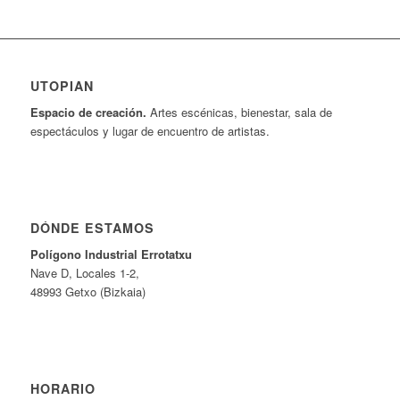
UTOPIAN
Espacio de creaci
ó
n.
Artes escénicas, bienestar, sala de
espectáculos y lugar de encuentro de artistas.
DÓNDE ESTAMOS
Pol
í
gono Industrial Errotatxu
Nave D, Locales 1-2,
48993 Getxo (Bizkaia)
HORARIO