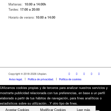
Mañanas:
10:00 a 14:00h
Tardes:
17:00 a 20:00
Horario de verano:
10:00 a 14:00
Copyright ® 2018-
2026 Utopian.
Aviso legal.
Politica de privacidad.
Política de cookies
Utilizamos cookies propias y de terceros para analizar nuestros servicios y
mostrarte publicidad relacionada con tus preferencias, en base a un perfil
elaborado a partir de tus hábitos de navegación, para fines analíticos o
estadísticos sobre su utilización…Y otro tipo de fines.
Aceptar Cookies
Modificar Cookies
Leer más