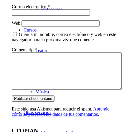
Correo electrónico
*
El profesorado
Web
Cursos
Guarda mi nombre, correo electrónico y web en este
navegador para la próxima vez que comente.
Comentario
*
Teatro
Danza
Música
Este sitio usa Akismet para reducir el spam.
Aprende
Otros servicios
cómo se procesan los datos de tus comentarios.
UTOPIAN