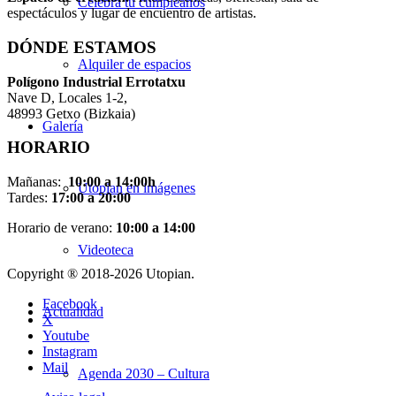
Celebra tu cumpleaños
espectáculos y lugar de encuentro de artistas.
DÓNDE ESTAMOS
Alquiler de espacios
Pol
í
gono Industrial Errotatxu
Nave D, Locales 1-2,
48993 Getxo (Bizkaia)
Galería
HORARIO
Mañanas:
10:00 a 14:00h
Utopian en imágenes
Tardes:
17:00 a 20:00
Horario de verano:
10:00 a 14:00
Videoteca
Copyright ® 2018-
2026 Utopian.
Facebook
Actualidad
X
Youtube
Instagram
Mail
Agenda 2030 – Cultura