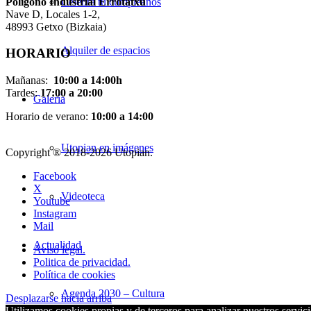
Pol
í
gono Industrial Errotatxu
Celebra tu cumpleaños
Nave D, Locales 1-2,
48993 Getxo (Bizkaia)
Alquiler de espacios
HORARIO
Mañanas:
10:00 a 14:00h
Tardes:
17:00 a 20:00
Galería
Horario de verano:
10:00 a 14:00
Utopian en imágenes
Copyright ® 2018-
2026 Utopian.
Facebook
X
Videoteca
Youtube
Instagram
Mail
Actualidad
Aviso legal.
Politica de privacidad.
Política de cookies
Agenda 2030 – Cultura
Desplazarse hacia arriba
Utilizamos cookies propias y de terceros para analizar nuestros servici