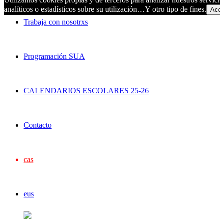
analíticos o estadísticos sobre su utilización…Y otro tipo de fines.
Ace
Trabaja con nosotrxs
Programación SUA
CALENDARIOS ESCOLARES 25-26
Contacto
cas
eus