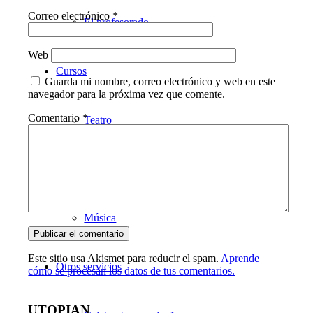
Correo electrónico
*
El profesorado
Web
Cursos
Guarda mi nombre, correo electrónico y web en este
navegador para la próxima vez que comente.
Comentario
*
Teatro
Danza
Música
Este sitio usa Akismet para reducir el spam.
Aprende
Otros servicios
cómo se procesan los datos de tus comentarios.
UTOPIAN