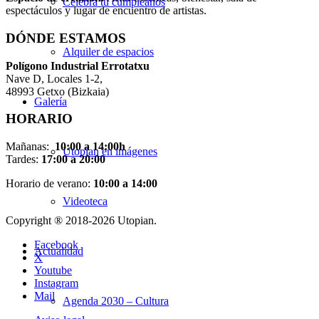
Celebra tu cumpleaños
espectáculos y lugar de encuentro de artistas.
DÓNDE ESTAMOS
Alquiler de espacios
Pol
í
gono Industrial Errotatxu
Nave D, Locales 1-2,
48993 Getxo (Bizkaia)
Galería
HORARIO
Mañanas:
10:00 a 14:00h
Utopian en imágenes
Tardes:
17:00 a 20:00
Horario de verano:
10:00 a 14:00
Videoteca
Copyright ® 2018-
2026 Utopian.
Facebook
Actualidad
X
Youtube
Instagram
Mail
Agenda 2030 – Cultura