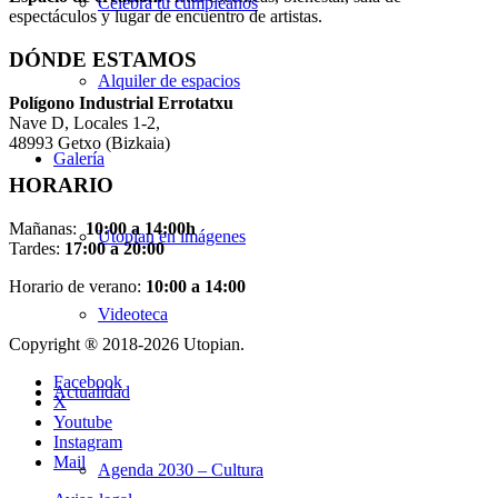
Celebra tu cumpleaños
espectáculos y lugar de encuentro de artistas.
DÓNDE ESTAMOS
Alquiler de espacios
Pol
í
gono Industrial Errotatxu
Nave D, Locales 1-2,
48993 Getxo (Bizkaia)
Galería
HORARIO
Mañanas:
10:00 a 14:00h
Utopian en imágenes
Tardes:
17:00 a 20:00
Horario de verano:
10:00 a 14:00
Videoteca
Copyright ® 2018-
2026 Utopian.
Facebook
Actualidad
X
Youtube
Instagram
Mail
Agenda 2030 – Cultura